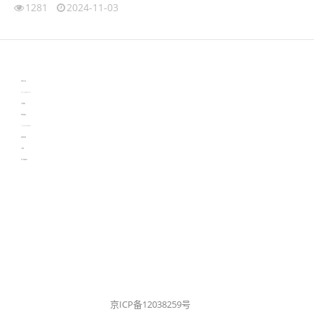
1281
2024-11-03
伙伴云
3D视觉相机资讯
协作机器人资讯
learn english in singapore
生产管理资讯
物流供应链资讯
experiment record software
新加坡英语培训
工单管理
电子元器件资讯中心
京ICP备12038259号