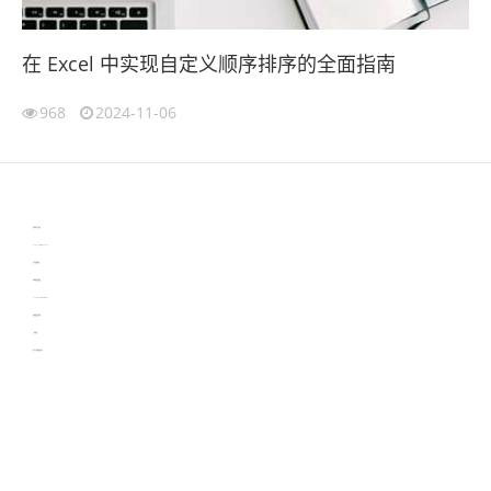
在 Excel 中实现自定义顺序排序的全面指南
968
2024-11-06
伙伴云
3D视觉相机资讯
协作机器人资讯
learn english in singapore
生产管理资讯
物流供应链资讯
experiment record software
新加坡英语培训
工单管理
电子元器件资讯中心