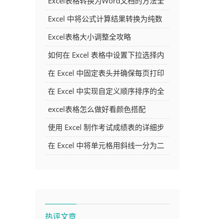
Excel表格转换为Word文档的方法全
解析
Excel 中将公式计算结果转换为纯数
字的多种方法
Excel表格大小调整全攻略
如何在 Excel 表格中设置下拉选择内
容
在 Excel 中固定表头并确保每页打印
时都显示表头的方法详解
在 Excel 中实现自定义顺序排序的全
面指南
excel表格怎么做好看颜色搭配
使用 Excel 制作考试成绩表的详细步
骤及技巧
在 Excel 中将单元格用斜线一分为二
的方法详解
热评文章