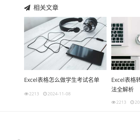
相关文章
Excel表格怎么做学生考试名单
Excel表
法全解析
2213
2024-11-08
2213
20
伙伴云
3D视觉相机资讯
协作机器人资讯