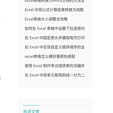
Excel表格转换为Word文档的方法全
解析
Excel 中将公式计算结果转换为纯数
字的多种方法
Excel表格大小调整全攻略
处
如何在 Excel 表格中设置下拉选择内
容
在 Excel 中固定表头并确保每页打印
时都显示表头的方法详解
在 Excel 中实现自定义顺序排序的全
面指南
excel表格怎么做好看颜色搭配
使用 Excel 制作考试成绩表的详细步
骤及技巧
在 Excel 中将单元格用斜线一分为二
的方法详解
热评文章