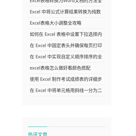
Excel表格转换为Word文档的方法全
解析
Excel 中将公式计算结果转换为纯数
字的多种方法
Excel表格大小调整全攻略
如何在 Excel 表格中设置下拉选择内
容
在 Excel 中固定表头并确保每页打印
时都显示表头的方法详解
在 Excel 中实现自定义顺序排序的全
面指南
excel表格怎么做好看颜色搭配
使用 Excel 制作考试成绩表的详细步
骤及技巧
在 Excel 中将单元格用斜线一分为二
的方法详解
热评文章