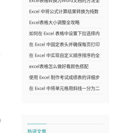
Excel表格转换为Word文档的方法全
解析
Excel 中将公式计算结果转换为纯数
字的多种方法
Excel表格大小调整全攻略
如何在 Excel 表格中设置下拉选择内
容
在 Excel 中固定表头并确保每页打印
或
时都显示表头的方法详解
在 Excel 中实现自定义顺序排序的全
面指南
excel表格怎么做好看颜色搭配
使用 Excel 制作考试成绩表的详细步
骤及技巧
在 Excel 中将单元格用斜线一分为二
的方法详解
热评文章