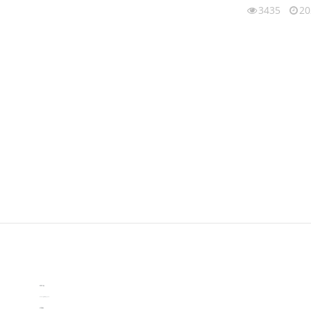
3435
20
伙伴云
3D视觉相机资讯
协作机器人资讯
learn english in singapore
生产管理资讯