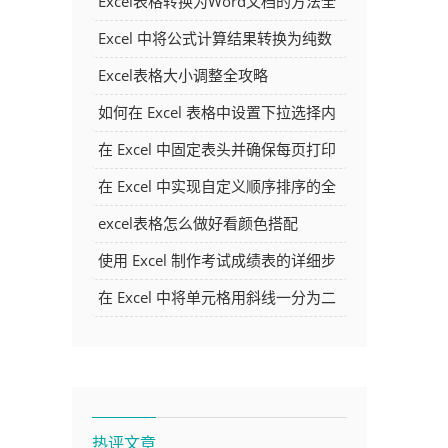
Excel表格转换为Word文档的方法全
解析
Excel 中将公式计算结果转换为纯数
字的多种方法
Excel表格大小调整全攻略
如何在 Excel 表格中设置下拉选择内
容
在 Excel 中固定表头并确保每页打印
时都显示表头的方法详解
在 Excel 中实现自定义顺序排序的全
面指南
excel表格怎么做好看颜色搭配
使用 Excel 制作考试成绩表的详细步
骤及技巧
在 Excel 中将单元格用斜线一分为二
的方法详解
热评文章