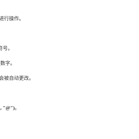
进行操作。
符号。
是数字。
会被自动更改。
, "@")
。