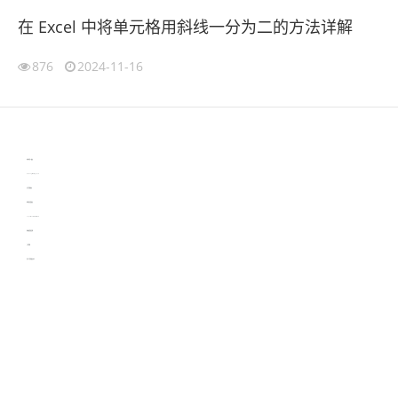
在 Excel 中将单元格用斜线一分为二的方法详解
876
2024-11-16
伙伴云
3D视觉相机资讯
协作机器人资讯
learn english in singapore
生产管理资讯
物流供应链资讯
experiment record software
新加坡英语培训
工单管理
电子元器件资讯中心