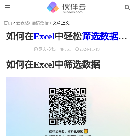
首页
云表格
筛选数据
文章正文
如何在
Excel
中轻松
筛选数据
以
网友投稿
751
2024-11-19
如何在Excel中筛选数据