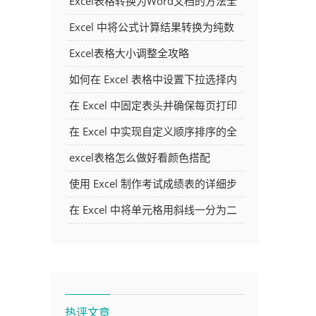
Excel表格转换为Word文档的方法全
解析
Excel 中将公式计算结果转换为纯数
字的多种方法
Excel表格大小调整全攻略
如何在 Excel 表格中设置下拉选择内
容
在 Excel 中固定表头并确保每页打印
时都显示表头的方法详解
在 Excel 中实现自定义顺序排序的全
面指南
excel表格怎么做好看颜色搭配
使用 Excel 制作考试成绩表的详细步
骤及技巧
在 Excel 中将单元格用斜线一分为二
的方法详解
热评文章