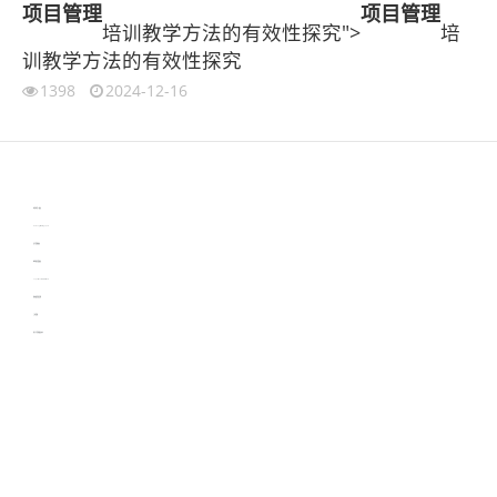
项目管理
项目管理
培训教学方法的有效性探究">
培
训教学方法的有效性探究
1398
2024-12-16
伙伴云
3D视觉相机资讯
协作机器人资讯
learn english in singapore
生产管理资讯
物流供应链资讯
experiment record software
新加坡英语培训
工单管理
电子元器件资讯中心