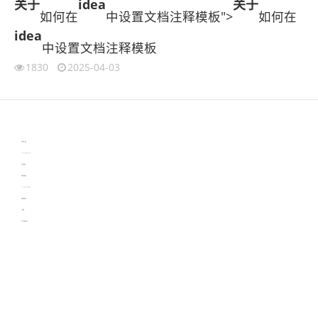
关于
idea
关于
如何在
中设置文档注释模板">
如何在
idea
中设置文档注释模板
1830
2025-04-03
伙伴云
3D视觉相机资讯
协作机器人资讯
learn english in singapore
生产管理资讯
物流供应链资讯
experiment record software
新加坡英语培训
工单管理
电子元器件资讯中心