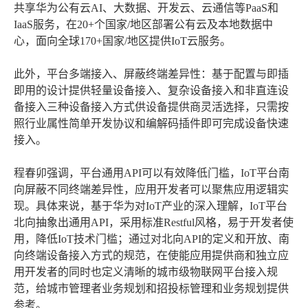
共享华为公有云AI、大数据、开发云、云通信等PaaS和
IaaS服务，在20+个国家/地区部署公有云及本地数据中
心，面向全球170+国家/地区提供IoT云服务。
此外，平台多端接入、屏蔽终端差异性：基于配置与即插
即用的设计提供轻量设备接入、复杂设备接入和非直连设
备接入三种设备接入方式供设备提供商灵活选择，只需按
照行业属性简单开发协议和编解码插件即可完成设备快速
接入。
程春卯强调，平台通用API可以有效降低门槛，IoT平台南
向屏蔽不同终端差异性，应用开发者可以聚焦应用逻辑实
现。具体来说，基于华为对IoT产业的深入理解，IoT平台
北向抽象出通用API，采用标准Restful风格，易于开发者使
用，降低IoT技术门槛；通过对北向API的定义和开放、南
向终端设备接入方式的规范，在使能应用提供商和独立应
用开发者的同时也定义清晰的城市级物联网平台接入规
范，给城市管理者业务规划和招投标管理和业务规划提供
参考。