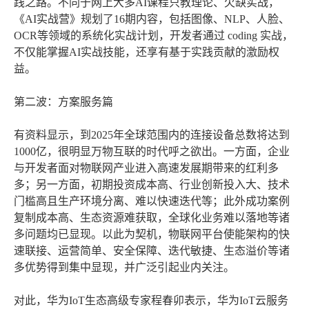
践之路。不同于网上大多AI课程只教理论、欠缺实战，
《AI实战营》规划了16期内容，包括图像、NLP、人脸、
OCR等领域的系统化实战计划，开发者通过 coding 实战，
不仅能掌握AI实战技能，还享有基于实践贡献的激励权
益。
第二波：方案服务篇
有资料显示，到2025年全球范围内的连接设备总数将达到
1000亿，很明显万物互联的时代呼之欲出。一方面，企业
与开发者面对物联网产业进入高速发展期带来的红利多
多；另一方面，初期投资成本高、行业创新投入大、技术
门槛高且生产环境分离、难以快速迭代等；此外成功案例
复制成本高、生态资源难获取，全球化业务难以落地等诸
多问题均已显现。以此为契机，物联网平台使能架构的快
速联接、运营简单、安全保障、迭代敏捷、生态溢价等诸
多优势得到集中显现，并广泛引起业内关注。
对此，华为IoT生态高级专家程春卯表示，华为IoT云服务