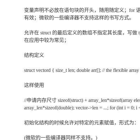
变量声明不必放在语句块的开头，随用随定义；for 语句常写成 fo
有效；微软的一些编译器不支持这样的书写方式。
允许在 struct 的最后定义的数组不指定其长度，写做 
在应用中较为常见；
结构定义
struct vectord { size_t len; double arr[]; // the flexible arr
这样使用
//申请内存尺寸 sizeof(struct) + array_len*sizeof(array element
array_len*sizeof(double); vector->len = ...; for (int i = 0; i 
初始化结构的时候允许对特定的元素赋值，形式为：
(微软的一些编译器同样不支持。)