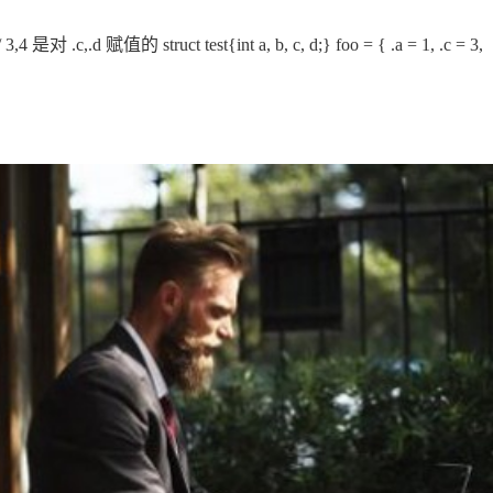
 // 3,4 是对 .c,.d 赋值的 struct test{int a, b, c, d;} foo = { .a = 1, .c = 3,