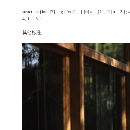
struct test{int a[3]，b;} foo[] = { [0].a = {1}, [1].a = 2 };
4, .b = 5 };
其他标准