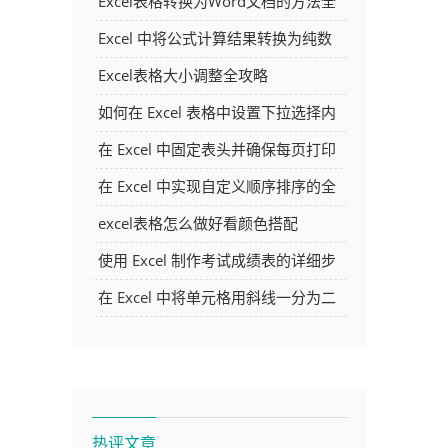
Excel表格转换为Word文档的方法全
解析
Excel 中将公式计算结果转换为纯数
字的多种方法
Excel表格大小调整全攻略
如何在 Excel 表格中设置下拉选择内
容
在 Excel 中固定表头并确保每页打印
时都显示表头的方法详解
在 Excel 中实现自定义顺序排序的全
面指南
excel表格怎么做好看颜色搭配
使用 Excel 制作考试成绩表的详细步
骤及技巧
在 Excel 中将单元格用斜线一分为二
的方法详解
热评文章