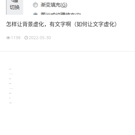
怎样让背景虚化，有文字啊（如何让文字虚化）
1198
2022-05-30
伙伴云
3D视觉相机资讯
协作机器人资讯
learn english in singapore
生产管理资讯
物流供应链资讯
experiment record software
新加坡英语培训
工单管理
电子元器件资讯中心