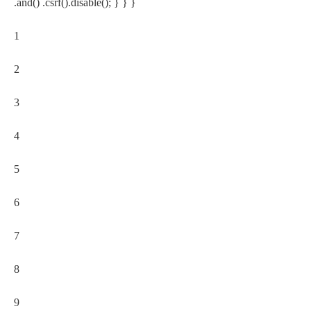
.and() .csrf().disable(); } } }
1
2
3
4
5
6
7
8
9