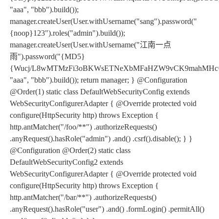
"aaa", "bbb").build());
manager.createUser(User.withUsername("sang").password("
{noop}123").roles("admin").build());
manager.createUser(User.withUsername("江南一点
雨").password("{MD5}
{Wucj/L8wMTMzFi3oBKWsETNeXbMFaHZW9vCK9mahMHc=}4d43d
"aaa", "bbb").build()); return manager; } @Configuration
@Order(1) static class DefaultWebSecurityConfig extends
WebSecurityConfigurerAdapter { @Override protected void
configure(HttpSecurity http) throws Exception {
http.antMatcher("/foo/**") .authorizeRequests()
.anyRequest().hasRole("admin") .and() .csrf().disable(); } }
@Configuration @Order(2) static class
DefaultWebSecurityConfig2 extends
WebSecurityConfigurerAdapter { @Override protected void
configure(HttpSecurity http) throws Exception {
http.antMatcher("/bar/**") .authorizeRequests()
.anyRequest().hasRole("user") .and() .formLogin() .permitAll()