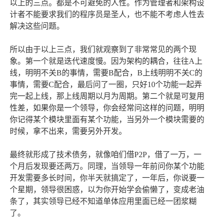
以上的三点。都是不可避免的人性。作为管理者和架构设
计者不能要求我们的程序员是圣人，也不能不考虑人性去
解决这些问题。
所以由于以上三点，我们就观察到了非常常见的两个现
象。第一个就是迭代速度慢。因为架构的耦合，往往A上
线，明明不关B的事情，需要B配合，B上线明明不关C的
事情，需要C配合，最后问了一圈，只好10个功能一起弄
完一起上线，那上线周期以月为周期。第二个就是可复用
性差，如果你是一个领导，你会经常问这样的问题，明明
你记得某个模块里面有某个功能，当另外一个模块需要的
时候，拿不出来，需要另外开发。
最终就形成了技术债务，就像咱们借P2P，借了一万，一
个月后发现要还两万。同理，当领导一年前问你某个功能
开发需要多长时间，你半天就搞定了，一年后，你说要一
个星期，领导很困惑，以为你开始学会偷懒了，变成老油
条了，其实领导已经不知道单体应用里面已经一团浆糊
了。