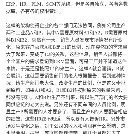
ERP，HR，PLM，SCM等系统，但是各自独立，各有各数
据库，各有各的权限管理。
这样的架构使得企业的各个部门无法协同，例如公司生产
两种工业品A和B，其中A需要原材料A1和A2，B需要原材
料B1和B2，突然有一天，销售人员发现市场情况有所变
化，原来客户喜欢A和B是1:1的比例，现在突然B的需求量
大了起来，变成了1:2的关系，这些信息，销售人员都将一
个个客户的需求登记到CRM里面，可是工厂并不知道这件
事情，于是还是按照1:1的来生产，这样A就会滞销，B就
会脱销，这就需要销售部门的老大根据报告，看到这种情
况，给生产部门老大说，改变生产的比例，但是这又牵扯
到原料，如果A1和A2，B1和B2还按照原来的数量采购，
那没有原料，A和B也生产不出来，所以生产部门的老大要
同供应链的老大去说。另外还有不同车间的人员比例，明
显生产B所需要的人才要多了，而且生产B的人要配备相应
的绩效，这些HR都不知道，所以要有人告诉HR。另外市
场发生变化之后，对于公司的收入和利润有什么影响，这
也是两眼一抹黑。等这些都理清楚，那几个月都过去了，