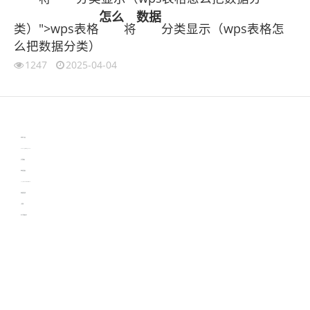
怎么
数据
类）">wps表格
将
分类显示（wps表格怎
么把数据分类）
1247
2025-04-04
伙伴云
3D视觉相机资讯
协作机器人资讯
learn english in singapore
生产管理资讯
物流供应链资讯
experiment record software
新加坡英语培训
工单管理
电子元器件资讯中心