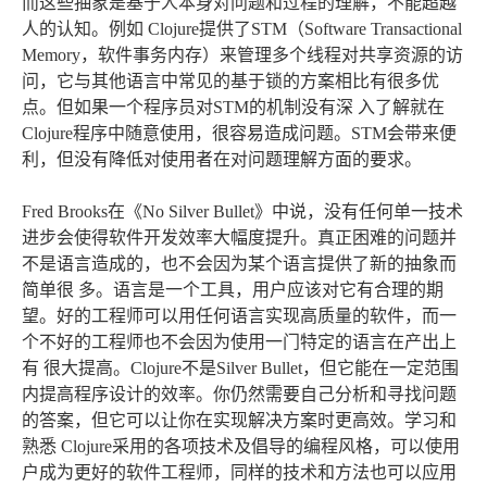
而这些抽象是基于人本身对问题和过程的理解，不能超越
人的认知。例如 Clojure提供了STM（Software Transactional
Memory，软件事务内存）来管理多个线程对共享资源的访
问，它与其他语言中常见的基于锁的方案相比有很多优
点。但如果一个程序员对STM的机制没有深 入了解就在
Clojure程序中随意使用，很容易造成问题。STM会带来便
利，但没有降低对使用者在对问题理解方面的要求。
Fred Brooks在《No Silver Bullet》中说，没有任何单一技术
进步会使得软件开发效率大幅度提升。真正困难的问题并
不是语言造成的，也不会因为某个语言提供了新的抽象而
简单很 多。语言是一个工具，用户应该对它有合理的期
望。好的工程师可以用任何语言实现高质量的软件，而一
个不好的工程师也不会因为使用一门特定的语言在产出上
有 很大提高。Clojure不是Silver Bullet，但它能在一定范围
内提高程序设计的效率。你仍然需要自己分析和寻找问题
的答案，但它可以让你在实现解决方案时更高效。学习和
熟悉 Clojure采用的各项技术及倡导的编程风格，可以使用
户成为更好的软件工程师，同样的技术和方法也可以应用