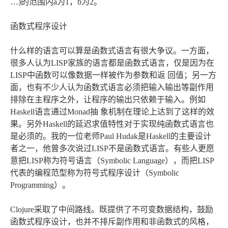
…)的范围内a为1，b为2。
函数式程序设计
什么样的语言可以算是函数式语言有很大争议。一方面，
很多人认为LISP家族的语言都是函数式语言，仅是因为在
LISP中函数可以像数据一样被作为参数和返 回值；另一方
面，也有不少人认为函数式语言必须把输入输出等副作用
排除在主程序之外，让程序的输出只依赖于输入。例如
Haskell语言通过Monad抽 象机制在理论上达到了这样的效
果。另外Haskell的延迟求值特性对于实现纯函数式语言也
是必须的。我的一位老师Paul Hudak是Haskell的主要设计
者之一，他曾多次说过LISP不是函数式语言。有些人更愿
意把LISP称为符号语言（Symbolic Language），而把LISP
代表的编程范型称为符号式程序设计（Symbolic
Programming）。
Clojure采取了中间路线。既提供了不可变数据结构，鼓励
函数式程序设计，也并不排斥副作用和非函数式的风格，