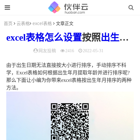
首页
云表格
excel表格
文章正文
excel表格
怎么
设置
按照
出生
日期
网友投稿
2416
2022-05-31
由于出生日期无法直接按大小进行排序，手动排序不科
学，Excel表格如何根据出生年月提取年龄并进行排序呢?
那么下面让小编为你带来excel表格按出生年月排序的两种
方法。