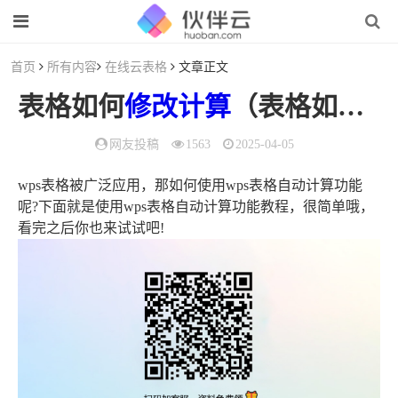
首页
所有内容
在线云表格
文章正文
表格如何
修改
计算
（表格如何
修
网友投稿
1563
2025-04-05
wps表格被广泛应用，那如何使用wps表格自动计算功能
呢?下面就是使用wps表格自动计算功能教程，很简单哦，
看完之后你也来试试吧!