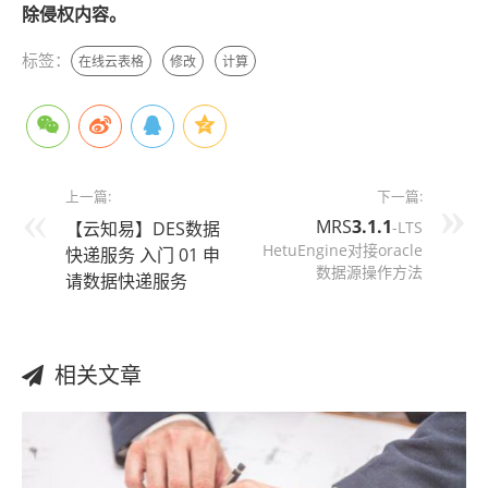
除侵权内容。
标签：
在线云表格
修改
计算
上一篇:
下一篇:
MRS
3.1.1
【云知易】DES数据
-LTS
HetuEngine对接oracle
快递服务 入门 01 申
数据源操作方法
请数据快递服务
相关文章