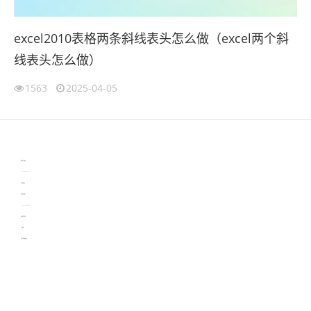
excel2010表格两条斜线表头怎么做（excel两个斜
线表头怎么做）
1563
2025-04-05
伙伴云
3D视觉相机资讯
协作机器人资讯
learn english in singapore
生产管理资讯
物流供应链资讯
experiment record software
新加坡英语培训
工单管理
电子元器件资讯中心