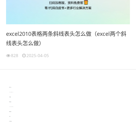
excel2010表格两条斜线表头怎么做（excel两个斜
线表头怎么做）
828
2025-04-05
伙伴云
3D视觉相机资讯
协作机器人资讯
learn english in singapore
生产管理资讯
物流供应链资讯
experiment record software
新加坡英语培训
工单管理
电子元器件资讯中心