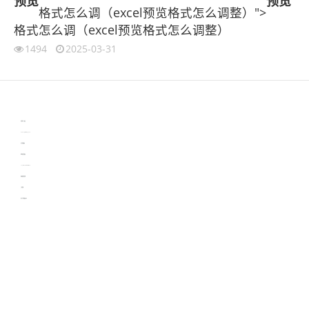
预览
预览
格式怎么调（excel预览格式怎么调整）">
格式怎么调（excel预览格式怎么调整）
1494
2025-03-31
伙伴云
3D视觉相机资讯
协作机器人资讯
learn english in singapore
生产管理资讯
物流供应链资讯
experiment record software
新加坡英语培训
工单管理
电子元器件资讯中心