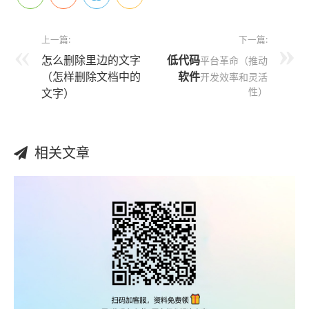
上一篇:
下一篇:
怎么删除里边的文字
低代码
平台革命（推动
（怎样删除文档中的
软件
开发效率和灵活
性）
文字）
相关文章