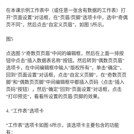
在本课示例工作表中（或任意一张含有数据的工作表）打
开“页面设置”对话框，在“页眉/页脚”选项卡中，选中“奇偶
页不同”，然后点击“自定义页眉”，如图 5所示。
图5
点选图 5“奇数页页眉”中间的编辑框，然后在上面一排按
钮中点击“插入数据表名称”按钮。然后转到“偶数页页眉”
选项卡，在中间编辑框中输入“版权所有”，单击“确定”，
回到“页面设置”对话框，点击“自定义页脚”，在“奇数页页
脚”和“偶数页页脚”中间编辑框中都插入页码（点击“插入
页码”按钮），然后“确定”回到“页面设置”对话框，点击
“打印预览”，看看所设置的页眉/页脚的效果。
4. “工作表”选项卡
“工作表”选项卡如图 6所示，该选项卡主要包含的功能
有：