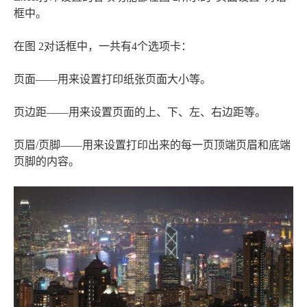
框中。
在图 2对话框中，一共有4个选项卡：
页面——用来设置打印纸张页面大小等。
页边距——用来设置页面的上、下、左、右边距等。
页眉/页脚——用来设置打印出来的每一页顶端页眉和底端
页脚的内容。