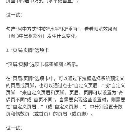
页面中的居中方式（水平或垂直）。
试一试：
勾选“居中方式”中的“水平”和“垂直”，看看预览效果图
（图 3中黑框部分）发生什么变化。
3. “页眉/页脚”选项卡
“页眉/页脚”选项卡标签如图 4所示。
在“页眉/页脚”选项卡中，可以通过下拉框选择系统预定义
的页眉或页脚，也可以通过点击“自定义页眉…”或“自定义
页脚…”来自定义页眉和页脚。页眉、页脚可以设置为“奇
偶页不同”或“首页不同”，当需要实现这些设置时，则需要
在“自定义页眉…”（或“自定义页脚…”）中分别设置奇数
页和偶数页（或首页）的页眉（或页脚）。
试一试：