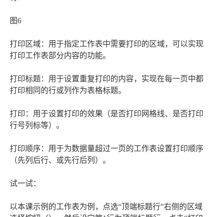
图6
打印区域：用于指定工作表中需要打印的区域，可以实现
打印工作表部分内容的功能。
打印标题：用于设置重复打印的内容，实现在每一页中都
打印相同的行或列作为表格标题。
打印：用于设置打印的效果（是否打印网格线、是否打印
行号列标等）。
打印顺序：用于为数据量超过一页的工作表设置打印顺序
（先列后行、或先行后列）。
试一试：
以本课示例的工作表为例，点选“顶端标题行”右侧的区域