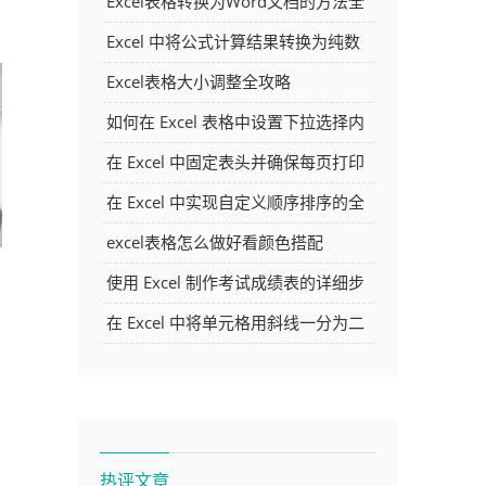
Excel表格转换为Word文档的方法全
解析
Excel 中将公式计算结果转换为纯数
字的多种方法
Excel表格大小调整全攻略
如何在 Excel 表格中设置下拉选择内
容
在 Excel 中固定表头并确保每页打印
时都显示表头的方法详解
在 Excel 中实现自定义顺序排序的全
面指南
excel表格怎么做好看颜色搭配
使用 Excel 制作考试成绩表的详细步
骤及技巧
在 Excel 中将单元格用斜线一分为二
的方法详解
热评文章