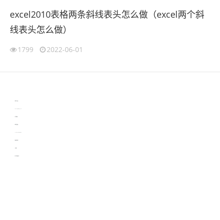
excel2010表格两条斜线表头怎么做（excel两个斜
线表头怎么做）
1799
2022-06-01
伙伴云
3D视觉相机资讯
协作机器人资讯
learn english in singapore
生产管理资讯
物流供应链资讯
experiment record software
新加坡英语培训
工单管理
电子元器件资讯中心