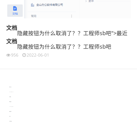
文档
隐藏按钮为什么取消了？？工程师sb吧">最近
文档
隐藏按钮为什么取消了？？工程师sb吧
956
2022-06-01
伙伴云
3D视觉相机资讯
协作机器人资讯
learn english in singapore
生产管理资讯
物流供应链资讯
experiment record software
新加坡英语培训
工单管理
电子元器件资讯中心