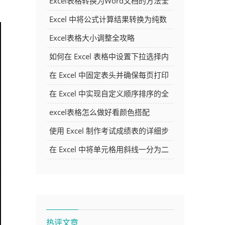
Excel表格转换为Word文档的方法全
解析
Excel 中将公式计算结果转换为纯数
字的多种方法
Excel表格大小调整全攻略
如何在 Excel 表格中设置下拉选择内
容
在 Excel 中固定表头并确保每页打印
时都显示表头的方法详解
在 Excel 中实现自定义顺序排序的全
面指南
excel表格怎么做好看颜色搭配
使用 Excel 制作考试成绩表的详细步
骤及技巧
在 Excel 中将单元格用斜线一分为二
的方法详解
热评文章