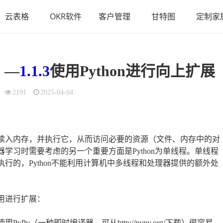
云表格
OKR软件
客户管理
甘特图
定制家
》—
1.1.3
使用Python进行向上扩展
2191
2025-04-04
脚本读入内存，并执行它，从而访问必要的资源（文件、内存中的对
器学习时需要考虑的另一个重要方面是Python为单线程。单线程
执行的，Python不能利用计算机中多线程和处理器提供的额外处
使用进行扩展：
Py（一种即时编译器，可从http://pypy.org/下载）很容易，