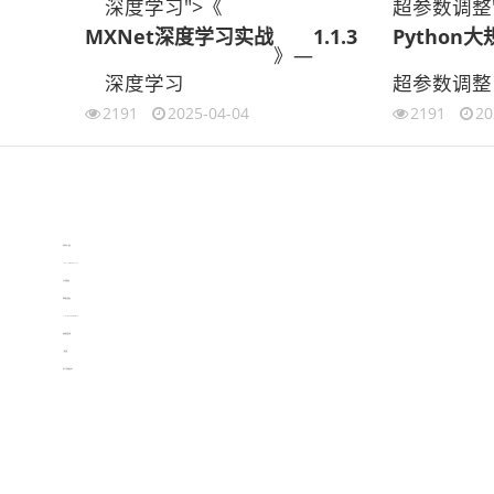
深度学习">《
超参数调整
MXNet深度学习实战
1.1.3
Python
》—
深度学习
超参数调整
2191
2025-04-04
2191
20
伙伴云
3D视觉相机资讯
协作机器人资讯
learn english in singapore
生产管理资讯
物流供应链资讯
experiment record software
新加坡英语培训
工单管理
电子元器件资讯中心