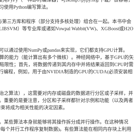
用Python编写算法。
的操作与第三方库和程序（部分支持多核处理）组合在一起。本书中会
）等专业库或诸如Vowpal Wabbit(VW)、XGBoost或H2O
过使用NumPy或pandas来实现，它们都支持GPU计算。
理计算的能力（能计算出有多个微核）。神经网络中，基于GPU的矢
局限性；首先，将数据传递到其内存中并将结果返回到CPU时需
行编程，例如，用于由NVIDIA制造的GPU的CUDA(必须安装相
治之算法），这需要对内存或磁盘的数据进行分区或子采样，并
。重要的是要注意，分区和子采样都针对示例和功能（以及两者
约束将成为相关性能的决定因素。
。某些算法本身就能够将其操作拆分成并行操作。在这种情况
的每个并行工作程序复制数据)。有些算法能在相同内存块上利用