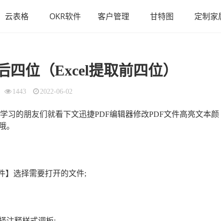
云表格
OKR软件
客户管理
甘特图
定制家
后四位（Excel提取前四位）
1443
2022-06-02
想学习的朋友们就看下文迅捷PDF编辑器修改PDF文件高亮文本颜
哦。
件】选择需要打开的文件;
择注释样式调板;