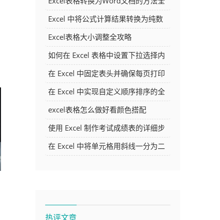
Excel表格转换为Word文档的方法全
解析
Excel 中将公式计算结果转换为纯数
字的多种方法
Excel表格大小调整全攻略
如何在 Excel 表格中设置下拉选择内
容
在 Excel 中固定表头并确保每页打印
时都显示表头的方法详解
在 Excel 中实现自定义顺序排序的全
面指南
excel表格怎么做好看颜色搭配
使用 Excel 制作考试成绩表的详细步
骤及技巧
在 Excel 中将单元格用斜线一分为二
的方法详解
热评文章