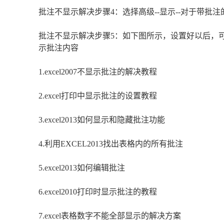
批注不显示解决步骤4：选择高级--显示--对于带批
批注不显示解决步骤5：如下图所示，设置好以后，
示批注内容
1.excel2007不显示批注的解决教程
2.excel打印中显示批注的设置教程
3.excel2013如何显示和隐藏批注功能
4.利用EXCEL2013找出表格内的所有批注
5.excel2013如何编辑批注
6.excel2010打印时显示批注的教程
7.excel表格数字不能全部显示的解决方案