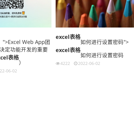
excel表格
）">Excel Web App团
如何进行设置密码">
决定功能开发的重要
excel表格
如何进行设置密码
xcel表格
）
4222
2022-06-02
22-06-02