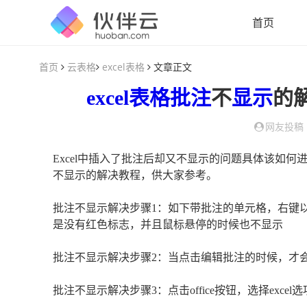
首页
首页
云表格
excel表格
文章正文
excel表格
批注
不
显示
的解
网友投稿
Excel中插入了批注后却又不显示的问题具体该如何进
不显示的解决教程，供大家参考。
批注不显示解决步骤1：如下带批注的单元格，右键
是没有红色标志，并且鼠标悬停的时候也不显示
批注不显示解决步骤2：当点击编辑批注的时候，才
批注不显示解决步骤3：点击office按钮，选择excel选