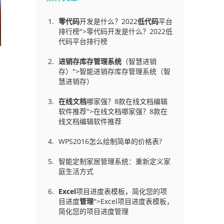
零代码
开发是什么？2022
低代码
平台
排行榜">零代码开发是什么？2022低
代码平台排行榜
进销存库存管理
系统
（智慧进销
存）">智能进销存库存管理系统（智
慧进销存）
在线文档
哪家强？8款在线文档编辑
软件推荐">在线文档哪家强？8款在
线文档编辑软件推荐
WPS2016怎么绘制简单的价格表?
智能定制家居管理系统：重新定义家
庭生活方式
Excel
项目进度表模板，简化您的项
目进度
管理
">Excel项目进度表模板，
简化您的项目进度管理