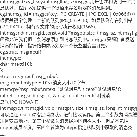
int msgget(key_t key,int msgflag); //msgget用来创建和访问一个消
息队列。程序必须提供一个键值来命名特定的消息队列。
eg.int msg_id = msgget(key, IPC_CREATE | IPC_EXCL | 0x0666);//
根据关键字创建一个新的队列(IPC_CREATE)，如果队列存在则出错
(IPC_EXCL)，拥有对文件的读写执行权限(0666)。
int msgsnd(int msgid,const void *msgptr,size_t msg_sz,int msgfl
函数允许我们把一条消息添加到消息队列中。msgptr只想准备发送
消息的指针，指针结构体必须以一个长整型变量开始。
eg.struct msgmbuf{
int mtype;
char mtext[10];
};
struct msgmbuf msg_mbuf;
msg_mbuf.mtype = 10;//消息大小10字节
memcpy(msg_mbuf.mtext, "测试消息", sizeof("测试消息"));
int ret = msgsnd(msg_id, &msg_mbuf, sizeof("测试消
息"), IPC_NOWAIT);
int msgrcv(int msgid, void *msgptr, size_t msg_sz, long int msgty
可以通过msqid对指定消息队列进行接收操作。第二个参数为消息缓
冲区变量地址，第三个参数为消息缓冲区结构大小，但是不包括
mtype成员长度，第四个参数为mtype指定从队列中获取的消息类
型。