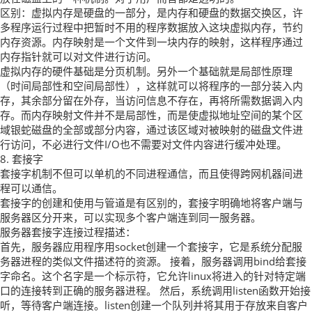
区别：虚拟内存是硬盘的一部分，是内存和硬盘的数据交换区，许
多程序运行过程中把暂时不用的程序数据放入这块虚拟内存，节约
内存资源。内存映射是一个文件到一块内存的映射，这样程序通过
内存指针就可以对文件进行访问。
虚拟内存的硬件基础是分页机制。另外一个基础就是局部性原理
（时间局部性和空间局部性），这样就可以将程序的一部分装入内
存，其余部分留在外存，当访问信息不存在，再将所需数据调入内
存。而内存映射文件并不是局部性，而是使虚拟地址空间的某个区
域银蛇磁盘的全部或部分内容，通过该区域对被映射的磁盘文件进
行访问，不必进行文件I/O也不需要对文件内容进行缓冲处理。
8. 套接字
套接字机制不但可以单机的不同进程通信，而且使得跨网机器间进
程可以通信。
套接字的创建和使用与管道是有区别的，套接字明确地将客户端与
服务器区分开来，可以实现多个客户端连到同一服务器。
服务器套接字连接过程描述：
首先，服务器应用程序用socket创建一个套接字，它是系统分配服
务器进程的类似文件描述符的资源。 接着，服务器调用bind给套接
字命名。这个名字是一个标示符，它允许linux将进入的针对特定端
口的连接转到正确的服务器进程。 然后，系统调用listen函数开始接
听，等待客户端连接。listen创建一个队列并将其用于存放来自客户