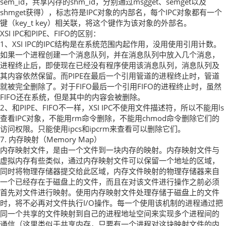
sem_id，共享内存的shm_id，分别通过msgget、semget以及
shmget获得），标志符是IPC对象的内部名，每个IPC对象都有一个
键（key_t key）相关联，将这个键作为该对象的外部名。
XSI IPC和PIPE、FIFO的区别：
1、XSI IPC的IPC结构是在系统范围内起作用，没用使用引用计数。
如果一个进程创建一个消息队列，并在消息队列中放入几个消息，
进程终止后，即使现在已经没有程序使用该消息队列，消息队列及
其内容依然保留。而PIPE在最后一个引用管道的进程终止时，管道
就被完全删除了。对于FIFO最后一个引用FIFO的进程终止时，虽然
FIFO还在系统，但是其中的内容会被删除。
2、和PIPE、FIFO不一样，XSI IPC不使用文件描述符，所以不能用ls
查看IPC对象，不能用rm命令删除，不能用chmod命令删除它们的
访问权限。只能使用ipcs和ipcrm来查看可以删除它们。
7. 内存映射（Memory Map）
内存映射文件，是由一个文件到一块内存的映射。内存映射文件与
虚拟内存有些类似，通过内存映射文件可以保留一个地址的区域，
同时将物理存储器提交给此区域，内存文件映射的物理存储器来自
一个已经存在于磁盘上的文件，而且在对该文件进行操作之前必须
首先对文件进行映射。使用内存映射文件处理存储于磁盘上的文件
时，将不必再对文件执行I/O操作。每一个使用该机制的进程通过把
同一个共享的文件映射到自己的进程地址空间来实现多个进程间的
通信（这里类似于共享内存，只要有一个进程对这块映射文件的内