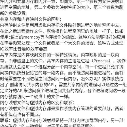
件内容和共享内存取内容一致，即同步。第一个参数为文件映射到
进程空间的地址，第二个参数为映射空间的大小，第三个参数为刷
新的参数设置。
共享内存和内存映射文件的区别：
内存映射文件是利用虚拟内存把文件映射到进程的地址空间中去，
在此之后进程操作文件，就像操作进程空间里的地址一样了，比如
使用c语言的memcpy等内存操作的函数。这种方法能够很好的应用
在需要频繁处理一个文件或者是一个大文件的场合，这种方式处理
IO效率比普通IO效率要高
共享内存是内存映射文件的一种特殊情况，内存映射的是一块内
存，而非磁盘上的文件。共享内存的主语是进程（Process），操作
系统默认会给每一个进程分配一个内存空间，每一个进程只允许访
问操作系统分配给它的哪一段内存，而不能访问其他进程的。而有
时候需要在不同进程之间访问同一段内存，怎么办呢？操作系统给
出了 创建访问共享内存的API，需要共享内存的进程可以通过这一组
定义好的API来访问多个进程之间共有的内存，各个进程访问这一段
内存就像访问一个硬盘上的文件一样。
内存映射文件与虚拟内存的区别和联系：
内存映射文件和虚拟内存都是操作系统内存管理的重要部分，两者
有相似点也有不同点。
联系：虚拟内存和内存映射都是将一部分内容加载到内存，另一部
放在磁盘上的一种机制。对于用户而言都是透明的。