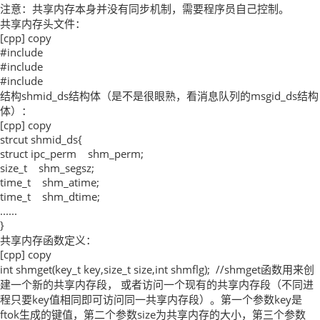
注意：共享内存本身并没有同步机制，需要程序员自己控制。
共享内存头文件：
[cpp] copy
#include
#include
#include
结构shmid_ds结构体（是不是很眼熟，看消息队列的msgid_ds结构
体）：
[cpp] copy
strcut shmid_ds{
struct ipc_perm shm_perm;
size_t shm_segsz;
time_t shm_atime;
time_t shm_dtime;
......
}
共享内存函数定义：
[cpp] copy
int shmget(key_t key,size_t size,int shmflg); //shmget函数用来创
建一个新的共享内存段， 或者访问一个现有的共享内存段（不同进
程只要key值相同即可访问同一共享内存段）。第一个参数key是
ftok生成的键值，第二个参数size为共享内存的大小，第三个参数