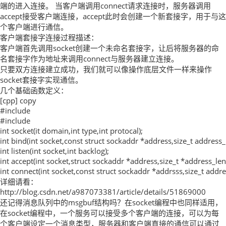
端的进入连接。 当客户端调用connect请求连接时，服务器调用
accept接受客户端连接，accept此时会创建一个新套接字，用于与这
个客户端进行通信。
客户端套接字连接过程描述：
客户端首先调用socket创建一个未命名套接字，让后将服务器的命
名套接字作为地址来调用connect与服务器建立连接。
只要双方连接建立成功，我们就可以像操作底层文件一样来操作
socket套接字实现通信。
几个基础函数定义：
[cpp] copy
#include
#include
int socket(it domain,int type,int protocal);
int bind(int socket,const struct sockaddr *address,size_t address_
int listen(int socket,int backlog);
int accept(int socket,struct sockaddr *address,size_t *address_len
int connect(int socket,const struct sockaddr *addrsss,size_t addre
详细请看：
http://blog.csdn.net/a987073381/article/details/51869000
还记得消息队列中的msgbuf结构吗？在socket编程中也同样适用，
在socket编程中，一个服务可以接受多个客户端的连接，可以为每
个客户端设定一个消息类型，服务器和客户端直接的通信可以通过