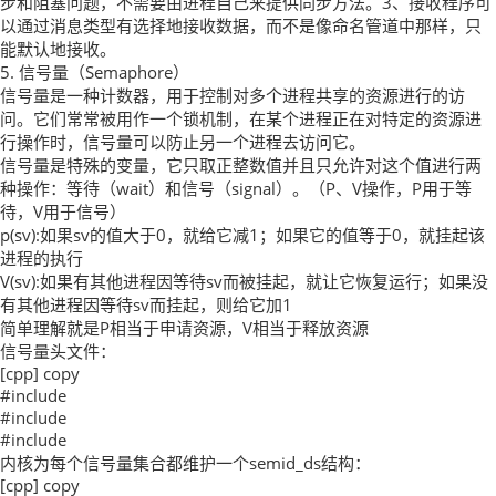
步和阻塞问题，不需要由进程自己来提供同步方法。3、接收程序可
以通过消息类型有选择地接收数据，而不是像命名管道中那样，只
能默认地接收。
5. 信号量（Semaphore）
信号量是一种计数器，用于控制对多个进程共享的资源进行的访
问。它们常常被用作一个锁机制，在某个进程正在对特定的资源进
行操作时，信号量可以防止另一个进程去访问它。
信号量是特殊的变量，它只取正整数值并且只允许对这个值进行两
种操作：等待（wait）和信号（signal）。（P、V操作，P用于等
待，V用于信号）
p(sv):如果sv的值大于0，就给它减1；如果它的值等于0，就挂起该
进程的执行
V(sv):如果有其他进程因等待sv而被挂起，就让它恢复运行；如果没
有其他进程因等待sv而挂起，则给它加1
简单理解就是P相当于申请资源，V相当于释放资源
信号量头文件：
[cpp] copy
#include
#include
#include
内核为每个信号量集合都维护一个semid_ds结构：
[cpp] copy