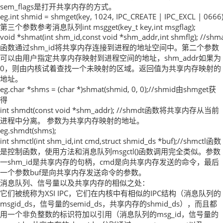
sem_flags是打开共享内存的方式。
eg.int shmid = shmget(key, 1024, IPC_CREATE | IPC_EXCL | 0666)
第三个参数参考消息队列int msgget(key_t key,int msgflag);
void *shmat(int shm_id,const void *shm_addr,int shmflg); //shm
函数通过shm_id将共享内存连接到进程的地址空间中。第二个参数
可以由用户指定共享内存映射到进程空间的地址，shm_addr如果为
0，则由内核试着查找一个未映射的区域。返回值为共享内存映射的
地址。
eg.char *shms = (char *)shmat(shmid, 0, 0);//shmid由shmget获
得
int shmdt(const void *shm_addr); //shmdt函数将共享内存从当前
进程中分离。 参数为共享内存映射的地址。
eg.shmdt(shms);
int shmctl(int shm_id,int cmd,struct shmid_ds *buf);//shmctl函数
是控制函数，使用方法和消息队列msgctl()函数调用完全类似。参数
一shm_id是共享内存的句柄，cmd是向共享内存发送的命令，最后
一个参数buf是向共享内存发送命令的参数。
消息队列、信号量以及共享内存的相似之处：
它们被统称为XSI IPC，它们在内核中有相似的IPC结构（消息队列的
msgid_ds，信号量的semid_ds，共享内存的shmid_ds），而且都
用一个非负整数的标识符加以引用（消息队列的msg_id，信号量的