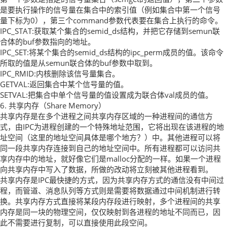
是要执行操作的信号量在集合中的索引值（例如集合中第一个信号
量下标为0），第三个command参数代表要在集合上执行的命令。
IPC_STAT:获取某个集合的semid_ds结构，并把它存储到semun联
合体的buf参数指向的地址。
IPC_SET:将某个集合的semid_ds结构的ipc_perm成员的值。该命令
所取的值是从semun联合体的buf参数中取到。
IPC_RMID:内核删除该信号量集合。
GETVAL:返回集合中某个信号量的值。
SETVAL:把集合中单个信号量的值设置成为联合体val成员的值。
6. 共享内存（Share Memory）
共享内存是在多个进程之间共享内存区域的一种进程间的通信方
式，由IPC为进程创建的一个特殊地址范围，它将出现在该进程的地
址空间（这里的地址空间具体是哪个地方？）中。其他进程可以将
同一段共享内存连接到自己的地址空间中。所有进程都可以访问共
享内存中的地址，就好像它们是malloc分配的一样。如果一个进程
向共享内存中写入了数据，所做的改动将立刻被其他进程看到。
共享内存是IPC最快捷的方式，因为共享内存方式的通信没有中间过
程，而管道、消息队列等方式则是需要将数据通过中间机制进行转
换。共享内存方式直接将某段内存段进行映射，多个进程间的共享
内存是同一块的物理空间，仅仅映射到各进程的地址不同而已，因
此不需要进行复制，可以直接使用此段空间。