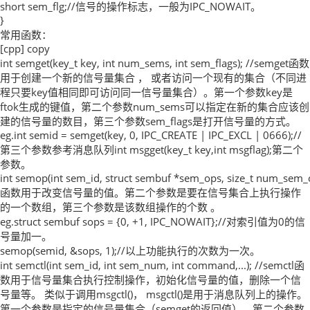
short sem_flg;//信号的操作标志，一般为IPC_NOWAIT。
}
常用函数：
[cpp] copy
int semget(key_t key, int num_sems, int sem_flags); //semget函数
用于创建一个新的信号量集合 ， 或者访问一个现有的集合（不同进
程只要key值相同即可访问同一信号量集合）。第一个参数key是
ftok生成的键值，第二个参数num_sems可以指定在新的集合应该创
建的信号量的数目，第三个参数sem_flags是打开信号量的方式。
eg.int semid = semget(key, 0, IPC_CREATE | IPC_EXCL | 0666);//
第三个参数参考消息队列int msgget(key_t key,int msgflag);第二个
参数。
int semop(int sem_id, struct sembuf *sem_ops, size_t num_sem_
函数用于改变信号量的值。第二个参数是要在信号集合上执行操作
的一个数组，第三个参数是该数组操作的个数 。
eg.struct sembuf sops = {0, +1, IPC_NOWAIT};//对索引值为0的信
号量加一。
semop(semid, &sops, 1);//以上功能执行的次数为一次。
int semctl(int sem_id, int sem_num, int command,...); //semctl函
数用于信号量集合执行控制操作，初始化信号量的值，删除一个信
号量等。 类似于调用msgctl()， msgctl()是用于消息队列上的操作。
第一个参数是指定的信号量集合（semget的返回值），第二个参数