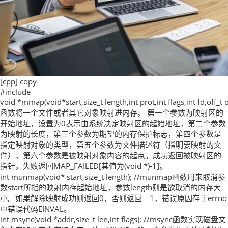
[cpp] copy
#include
void *mmap(void*start,size_t length,int prot,int flags,int fd,off_t
函数将一个文件或者其它对象映射进内存。 第一个参数为映射区的
开始地址，设置为0表示由系统决定映射区的起始地址，第二个参数
为映射的长度，第三个参数为期望的内存保护标志，第四个参数是
指定映射对象的类型，第五个参数为文件描述符（指明要映射的文
件），第六个参数是被映射对象内容的起点。成功返回被映射区的
指针，失败返回MAP_FAILED[其值为(void *)-1]。
int munmap(void* start,size_t length); //munmap函数用来取消参
数start所指的映射内存起始地址，参数length则是欲取消的内存大
小。如果解除映射成功则返回0，否则返回－1，错误原因存于errno
中错误代码EINVAL。
int msync(void *addr,size_t len,int flags); //msync函数实现磁盘文