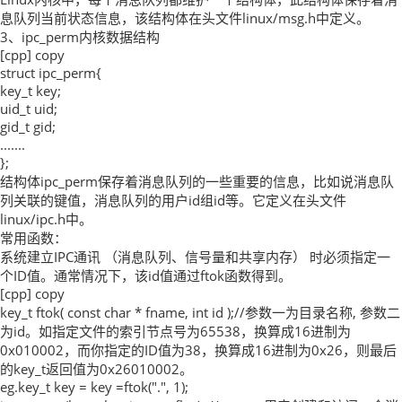
息队列当前状态信息，该结构体在头文件linux/msg.h中定义。
3、ipc_perm内核数据结构
[cpp] copy
struct ipc_perm{
key_t key;
uid_t uid;
gid_t gid;
.......
};
结构体ipc_perm保存着消息队列的一些重要的信息，比如说消息队
列关联的键值，消息队列的用户id组id等。它定义在头文件
linux/ipc.h中。
常用函数：
系统建立IPC通讯 （消息队列、信号量和共享内存） 时必须指定一
个ID值。通常情况下，该id值通过ftok函数得到。
[cpp] copy
key_t ftok( const char * fname, int id );//参数一为目录名称, 参数二
为id。如指定文件的索引节点号为65538，换算成16进制为
0x010002，而你指定的ID值为38，换算成16进制为0x26，则最后
的key_t返回值为0x26010002。
eg.key_t key = key =ftok(".", 1);