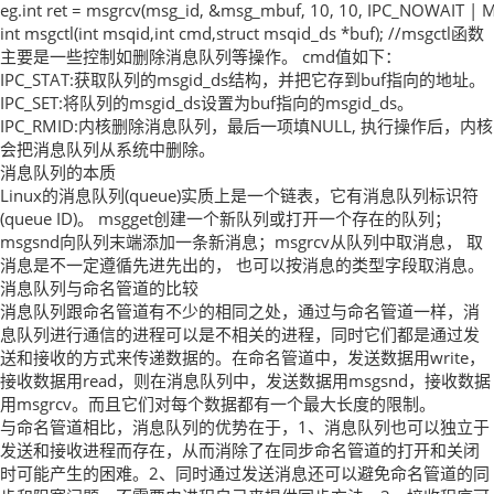
eg.int ret = msgrcv(msg_id, &msg_mbuf, 10, 10, IPC_NOWAIT 
int msgctl(int msqid,int cmd,struct msqid_ds *buf); //msgctl函数
主要是一些控制如删除消息队列等操作。 cmd值如下：
IPC_STAT:获取队列的msgid_ds结构，并把它存到buf指向的地址。
IPC_SET:将队列的msgid_ds设置为buf指向的msgid_ds。
IPC_RMID:内核删除消息队列，最后一项填NULL, 执行操作后，内核
会把消息队列从系统中删除。
消息队列的本质
Linux的消息队列(queue)实质上是一个链表，它有消息队列标识符
(queue ID)。 msgget创建一个新队列或打开一个存在的队列；
msgsnd向队列末端添加一条新消息；msgrcv从队列中取消息， 取
消息是不一定遵循先进先出的， 也可以按消息的类型字段取消息。
消息队列与命名管道的比较
消息队列跟命名管道有不少的相同之处，通过与命名管道一样，消
息队列进行通信的进程可以是不相关的进程，同时它们都是通过发
送和接收的方式来传递数据的。在命名管道中，发送数据用write，
接收数据用read，则在消息队列中，发送数据用msgsnd，接收数据
用msgrcv。而且它们对每个数据都有一个最大长度的限制。
与命名管道相比，消息队列的优势在于，1、消息队列也可以独立于
发送和接收进程而存在，从而消除了在同步命名管道的打开和关闭
时可能产生的困难。2、同时通过发送消息还可以避免命名管道的同