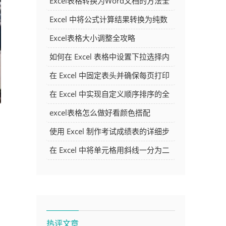
Excel表格转换为Word文档的方法全
解析
Excel 中将公式计算结果转换为纯数
字的多种方法
Excel表格大小调整全攻略
如何在 Excel 表格中设置下拉选择内
容
在 Excel 中固定表头并确保每页打印
时都显示表头的方法详解
在 Excel 中实现自定义顺序排序的全
面指南
excel表格怎么做好看颜色搭配
使用 Excel 制作考试成绩表的详细步
骤及技巧
在 Excel 中将单元格用斜线一分为二
的方法详解
热评文章