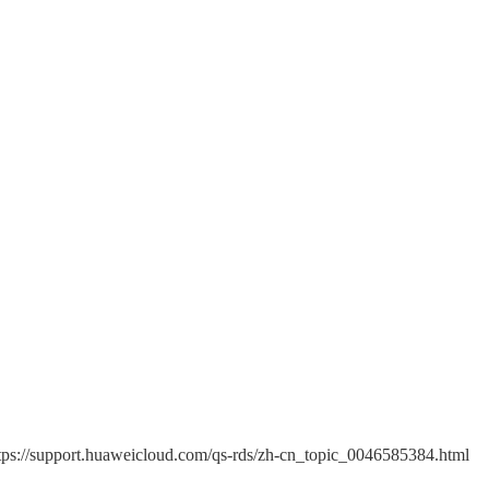
aweicloud.com/qs-rds/zh-cn_topic_0046585384.html