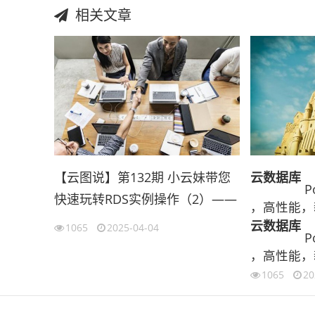
相关文章
【云图说】第132期 小云妹带您
云数据库
P
快速玩转RDS实例操作（2）——
，高性能，
删除与退订
云数据库
1065
2025-04-04
P
，高性能，
1065
20