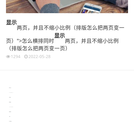
显示
两页，并且不缩小比例（排版怎么把两页变一
显示
页）">怎么横排同时
两页，并且不缩小比例
（排版怎么把两页变一页）
1294
2022-05-28
伙伴云
3D视觉相机资讯
协作机器人资讯
learn english in singapore
生产管理资讯
物流供应链资讯
experiment record software
新加坡英语培训
工单管理
电子元器件资讯中心