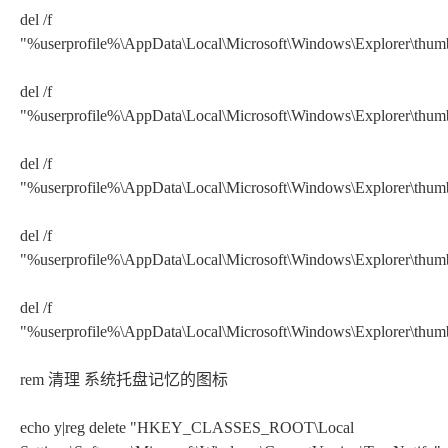
del /f
"%userprofile%\AppData\Local\Microsoft\Windows\Explorer\thu
del /f
"%userprofile%\AppData\Local\Microsoft\Windows\Explorer\thu
del /f
"%userprofile%\AppData\Local\Microsoft\Windows\Explorer\thu
del /f
"%userprofile%\AppData\Local\Microsoft\Windows\Explorer\thum
del /f
"%userprofile%\AppData\Local\Microsoft\Windows\Explorer\thum
rem 清理 系统托盘记忆的图标
echo y|reg delete "HKEY_CLASSES_ROOT\Local