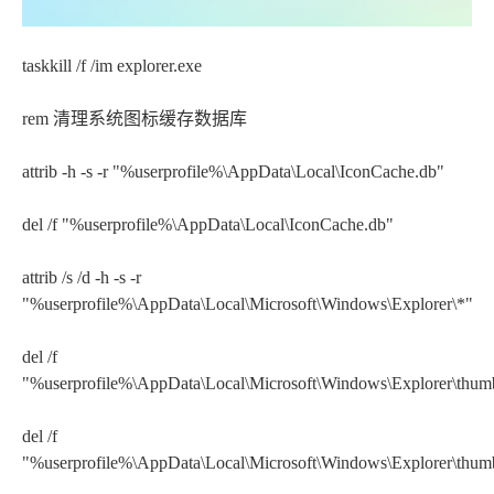
taskkill /f /im explorer.exe
rem 清理系统图标缓存数据库
attrib -h -s -r "%userprofile%\AppData\Local\IconCache.db"
del /f "%userprofile%\AppData\Local\IconCache.db"
attrib /s /d -h -s -r
"%userprofile%\AppData\Local\Microsoft\Windows\Explorer\*"
del /f
"%userprofile%\AppData\Local\Microsoft\Windows\Explorer\thu
del /f
"%userprofile%\AppData\Local\Microsoft\Windows\Explorer\thu