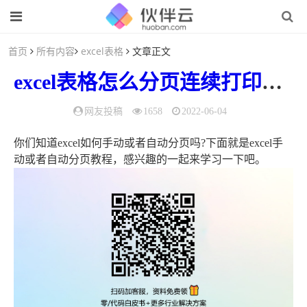
首页
所有内容
excel表格
文章正文
excel表格
怎么
分页
连续
打印
（e
网友投稿
1658
2022-06-04
你们知道excel如何手动或者自动分页吗?下面就是excel手
动或者自动分页教程，感兴趣的一起来学习一下吧。