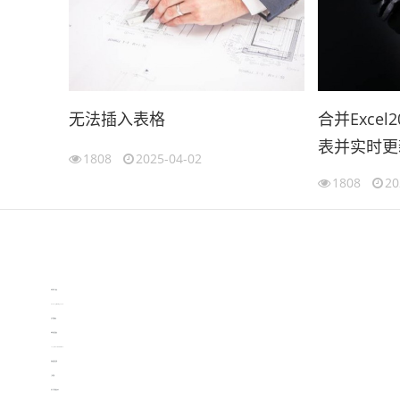
无法插入表格
合并Exce
表并实时更
1808
2025-04-02
（2007ex
1808
20
伙伴云
3D视觉相机资讯
协作机器人资讯
learn english in singapore
生产管理资讯
物流供应链资讯
experiment record software
新加坡英语培训
工单管理
电子元器件资讯中心