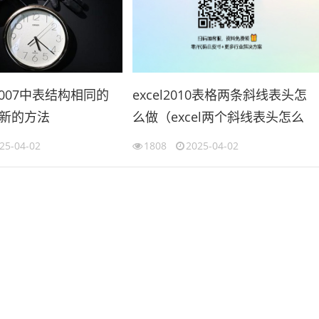
l2007中表结构相同的
excel2010表格两条斜线表头怎
新的方法
么做（excel两个斜线表头怎么
cel合并工作表）
做）
25-04-02
1808
2025-04-02