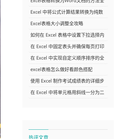
Excel表格转换为Word文档的方法全
解析
Excel 中将公式计算结果转换为纯数
字的多种方法
Excel表格大小调整全攻略
如何在 Excel 表格中设置下拉选择内
容
在 Excel 中固定表头并确保每页打印
时都显示表头的方法详解
在 Excel 中实现自定义顺序排序的全
面指南
excel表格怎么做好看颜色搭配
使用 Excel 制作考试成绩表的详细步
骤及技巧
在 Excel 中将单元格用斜线一分为二
的方法详解
热评文章