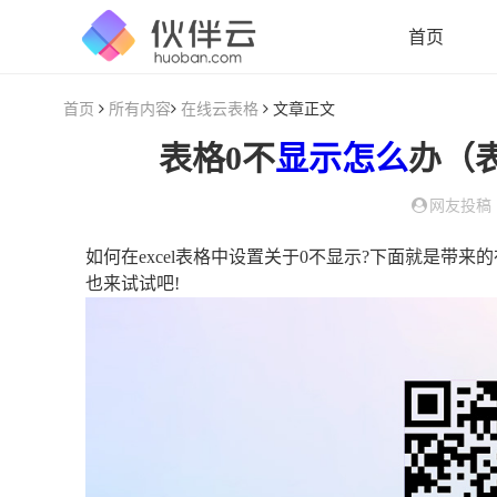
首页
首页
所有内容
在线云表格
文章正文
表格0不
显示
怎么
办（
网友投稿
如何在excel表格中设置关于0不显示?下面就是带来
也来试试吧!