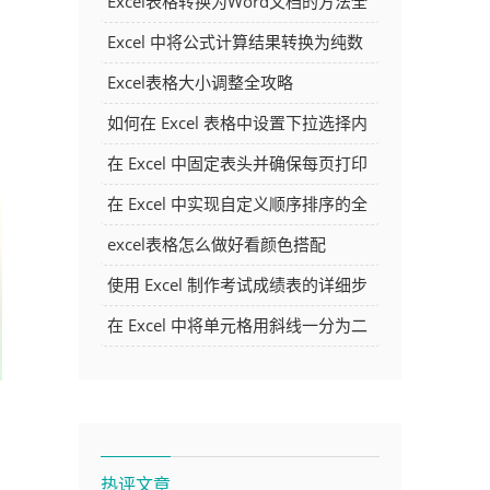
Excel表格转换为Word文档的方法全
解析
Excel 中将公式计算结果转换为纯数
字的多种方法
Excel表格大小调整全攻略
如何在 Excel 表格中设置下拉选择内
容
在 Excel 中固定表头并确保每页打印
时都显示表头的方法详解
在 Excel 中实现自定义顺序排序的全
面指南
excel表格怎么做好看颜色搭配
使用 Excel 制作考试成绩表的详细步
骤及技巧
在 Excel 中将单元格用斜线一分为二
的方法详解
热评文章