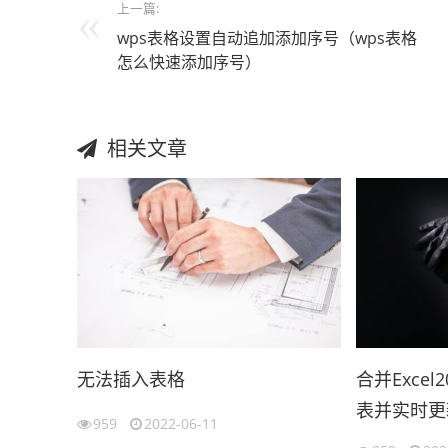
上一篇:
wps表格设置自动追加添加序号（wps表格
怎么快速添加序号）
相关文章
无法插入表格
合并Exce
表并实时更
959
2022-06-11
（2007ex