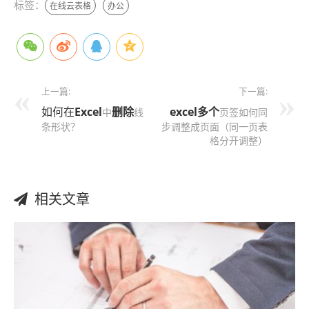
标签：
在线云表格
办公
上一篇:
下一篇:
如何在
Excel
删除
excel
多个
中
线
页签如何同
条形状？
步调整成页面（同一页表
格分开调整）
相关文章