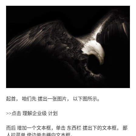
起首， 咱们先 拔出一张图片， 以下图所示。
>>点击 理解企业级 计划
而后 增加一个文本框，单击 东西栏 拔出下的文本框， 鄙
人拉菜单 傍边单击横向文本框。