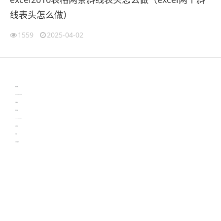
线表头怎么做）
1559
2025-04-02
伙伴云
3D视觉相机资讯
协作机器人资讯
learn english in singapore
生产管理资讯
物流供应链资讯
experiment record software
新加坡英语培训
工单管理
电子元器件资讯中心