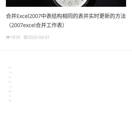
合并Excel2007中表结构相同的表并实时更新的方法
（2007excel合并工作表）
1816
2025-04-01
伙伴云
3D视觉相机资讯
协作机器人资讯
learn english in singapore
生产管理资讯
物流供应链资讯
experiment record software
新加坡英语培训
工单管理
电子元器件资讯中心