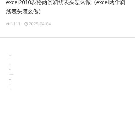
excel2010表格两条斜线表头怎么做（excel两个斜
线表头怎么做）
1111
2025-04-04
伙伴云
3D视觉相机资讯
协作机器人资讯
learn english in singapore
生产管理资讯
物流供应链资讯
experiment record software
新加坡英语培训
工单管理
电子元器件资讯中心