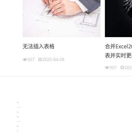
无法插入表格
合并Exce
表并实时更
927
2025-04-08
（2007ex
927
202
伙伴云
3D视觉相机资讯
协作机器人资讯
learn english in singapore
生产管理资讯
物流供应链资讯
experiment record software
新加坡英语培训
工单管理