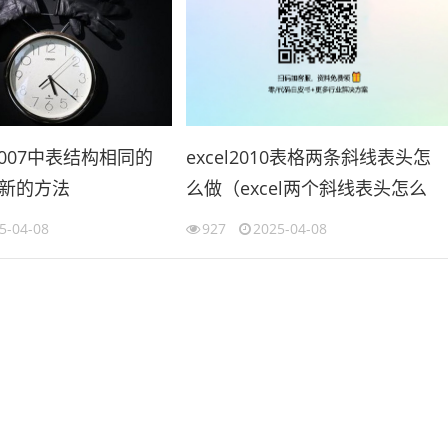
l2007中表结构相同的
excel2010表格两条斜线表头怎
新的方法
么做（excel两个斜线表头怎么
cel合并工作表）
做）
5-04-08
927
2025-04-08