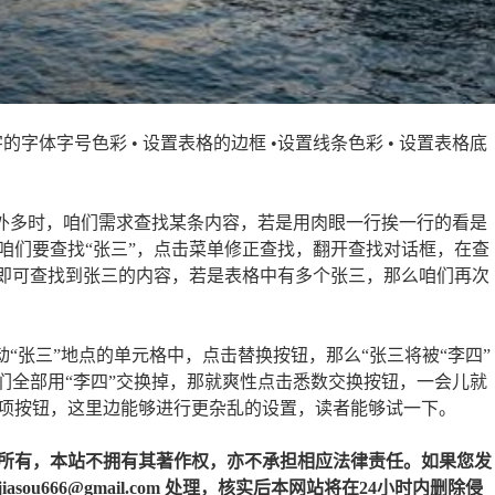
字的字体字号色彩 • 设置表格的边框 •设置线条色彩 • 设置表格底
格外多时，咱们需求查找某条内容，若是用肉眼一行挨一行的看是
咱们要查找“张三”，点击菜单修正查找，翻开查找对话框，在查
，即可查找到张三的内容，若是表格中有多个张三，那么咱们再次
“张三”地点的单元格中，点击替换按钮，那么“张三将被“李四”
们全部用“李四”交换掉，那就爽性点击悉数交换按钮，一会儿就
项按钮，这里边能够进行更杂乱的设置，读者能够试一下。
所有，本站不拥有其著作权，亦不承担相应法律责任。如果您发
u666@gmail.com 处理，核实后本网站将在24小时内删除侵