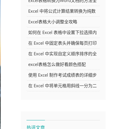
Excel表格转换为Word文档的方法全
解析
Excel 中将公式计算结果转换为纯数
字的多种方法
Excel表格大小调整全攻略
如何在 Excel 表格中设置下拉选择内
容
在 Excel 中固定表头并确保每页打印
时都显示表头的方法详解
在 Excel 中实现自定义顺序排序的全
面指南
excel表格怎么做好看颜色搭配
使用 Excel 制作考试成绩表的详细步
骤及技巧
在 Excel 中将单元格用斜线一分为二
的方法详解
热评文章