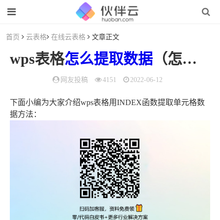
首页
云表格
在线云表格
文章正文
wps表格
怎么
提取
数据
（怎么提取wps中的表格）
网友投稿
4151
2022-06-12
下面小编为大家介绍wps表格用INDEX函数提取单元格数
据方法：