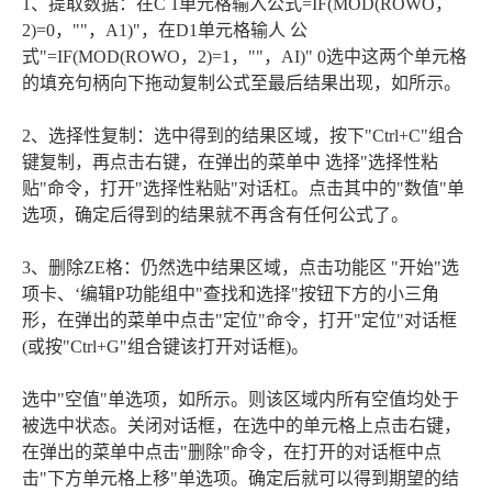
1、提取数据：在C 1单元格输入公式=IF(MOD(ROWO，
2)=0，""，A1)"，在D1单元格输人 公
式"=IF(MOD(ROWO，2)=1，""，AI)" 0选中这两个单元格
的填充句柄向下拖动复制公式至最后结果出现，如所示。
2、选择性复制：选中得到的结果区域，按下"Ctrl+C"组合
键复制，再点击右键，在弹出的菜单中 选择"选择性粘
贴"命令，打开"选择性粘贴"对话杠。点击其中的"数值"单
选项，确定后得到的结果就不再含有任何公式了。
3、删除ZE格：仍然选中结果区域，点击功能区 "开始"选
项卡、‘编辑P功能组中"查找和选择"按钮下方的小三角
形，在弹出的菜单中点击"定位"命令，打开"定位"对话框
(或按"Ctrl+G"组合键该打开对话框)。
选中"空值"单选项，如所示。则该区域内所有空值均处于
被选中状态。关闭对话框，在选中的单元格上点击右键，
在弹出的菜单中点击"删除"命令，在打开的对话框中点
击"下方单元格上移"单选项。确定后就可以得到期望的结