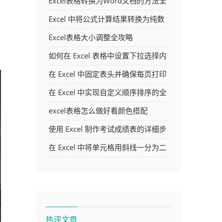
Excel表格转换为Word文档的方法全
解析
Excel 中将公式计算结果转换为纯数
字的多种方法
Excel表格大小调整全攻略
如何在 Excel 表格中设置下拉选择内
容
在 Excel 中固定表头并确保每页打印
时都显示表头的方法详解
在 Excel 中实现自定义顺序排序的全
面指南
excel表格怎么做好看颜色搭配
使用 Excel 制作考试成绩表的详细步
骤及技巧
在 Excel 中将单元格用斜线一分为二
的方法详解
热评文章