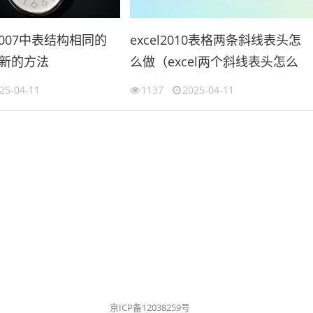
l2007中表结构相同的
excel2010表格两条斜线表头怎
新的方法
么做（excel两个斜线表头怎么
cel合并工作表）
做）
25-04-11
1137
2025-04-11
京ICP备12038259号