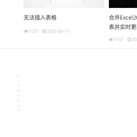
无法插入表格
合并Exce
表并实时更
1137
2025-04-11
（2007ex
1137
20
伙伴云
3D视觉相机资讯
协作机器人资讯
learn english in singapore
生产管理资讯
物流供应链资讯
experiment record software
新加坡英语培训
工单管理
电子元器件资讯中心