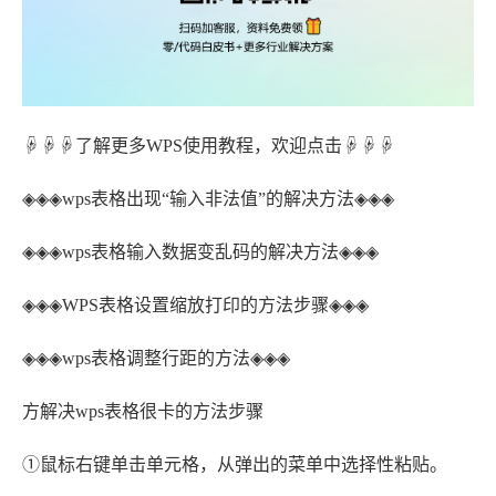
☟☟☟了解更多WPS使用教程，欢迎点击☟☟☟
◈◈◈wps表格出现“输入非法值”的解决方法◈◈◈
◈◈◈wps表格输入数据变乱码的解决方法◈◈◈
◈◈◈WPS表格设置缩放打印的方法步骤◈◈◈
◈◈◈wps表格调整行距的方法◈◈◈
方解决wps表格很卡的方法步骤
①鼠标右键单击单元格，从弹出的菜单中选择性粘贴。