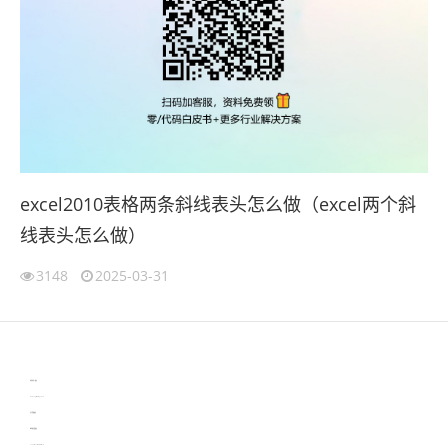
excel2010表格两条斜线表头怎么做（excel两个斜
线表头怎么做）
3148
2025-03-31
伙伴云
3D视觉相机资讯
协作机器人资讯
learn english in singapore
生产管理资讯
物流供应链资讯
experiment record software