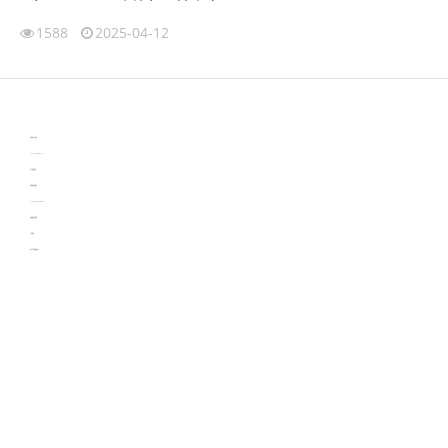
1588
2025-04-12
伙伴云
3D视觉相机资讯
协作机器人资讯
learn english in singapore
生产管理资讯
物流供应链资讯
experiment record software
新加坡英语培训
工单管理
电子元器件资讯中心