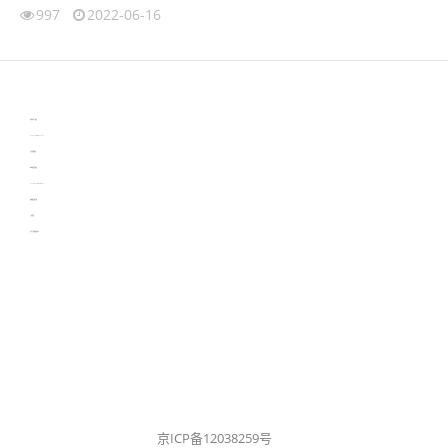
997
2022-06-16
伙伴云
3D视觉相机资讯
协作机器人资讯
learn english in singapore
生产管理资讯
物流供应链资讯
experiment record software
新加坡英语培训
工单管理
电子元器件资讯中心
京ICP备12038259号