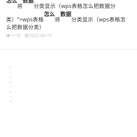
怎么
数据
将
分类显示（wps表格怎么把数据分
怎么
数据
类）">wps表格
将
分类显示（wps表格怎
么把数据分类）
1176
2022-06-19
伙伴云
3D视觉相机资讯
协作机器人资讯
learn english in singapore
生产管理资讯
物流供应链资讯
experiment record software
新加坡英语培训
工单管理
电子元器件资讯中心