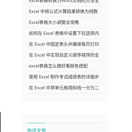
Excel表格转换为Word文档的方法全
解析
Excel 中将公式计算结果转换为纯数
字的多种方法
Excel表格大小调整全攻略
如何在 Excel 表格中设置下拉选择内
容
在 Excel 中固定表头并确保每页打印
时都显示表头的方法详解
在 Excel 中实现自定义顺序排序的全
面指南
excel表格怎么做好看颜色搭配
使用 Excel 制作考试成绩表的详细步
骤及技巧
在 Excel 中将单元格用斜线一分为二
的方法详解
热评文章