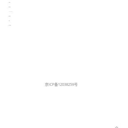
生产管理资讯
物流供应链资讯
experiment record software
新加坡英语培训
工单管理
电子元器件资讯中心
京ICP备12038259号