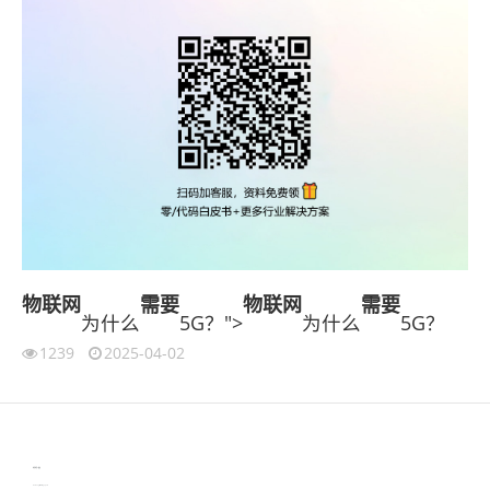
物联网
需要
物联网
需要
为什么
5G？">
为什么
5G？
1239
2025-04-02
伙伴云
3D视觉相机资讯
协作机器人资讯
learn english in singapore