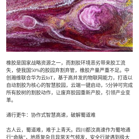
橡胶是国家战略资源之一，而割胶环境恶劣带来胶工流
失，使我国50%的胶园弃割弃管，橡胶产量严重不足。中
创瀚维联合华为云IoT，基于高并发的物联网能力，打造以
自动割胶为核心的智慧胶园，云端一键启动，5分钟可完成
所有胶树的割胶动作，让废弃胶园重新产胶，引领产业变
革。
通行更牛：协作式智慧高速，破解蜀道难
古人云，蜀道难，难于上青天。四川都汶高速作为蜀地通
行“命脉”，地质复杂且异常天气频发，安全行驶遇到极大