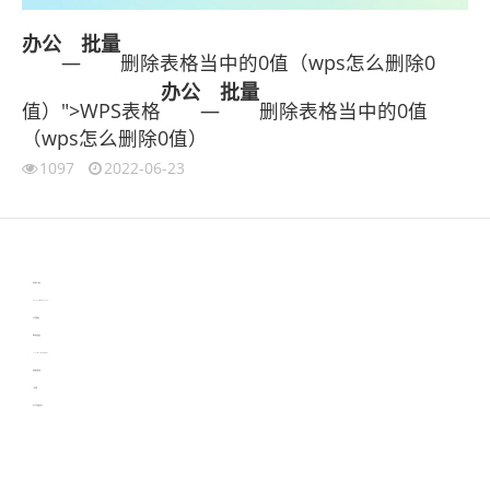
办公
批量
—
删除表格当中的0值（wps怎么删除0
办公
批量
值）">WPS表格
—
删除表格当中的0值
（wps怎么删除0值）
1097
2022-06-23
伙伴云
3D视觉相机资讯
协作机器人资讯
learn english in singapore
生产管理资讯
物流供应链资讯
experiment record software
新加坡英语培训
工单管理
电子元器件资讯中心