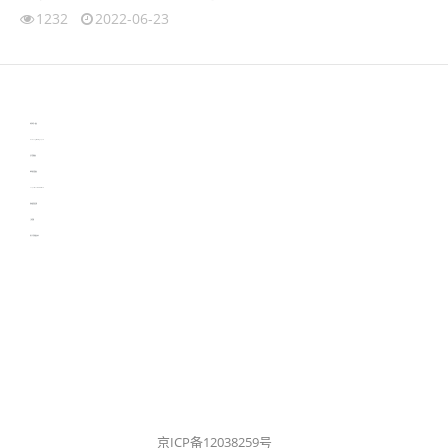
1232
2022-06-23
伙伴云
3D视觉相机资讯
协作机器人资讯
learn english in singapore
生产管理资讯
物流供应链资讯
experiment record software
新加坡英语培训
工单管理
电子元器件资讯中心
京ICP备12038259号