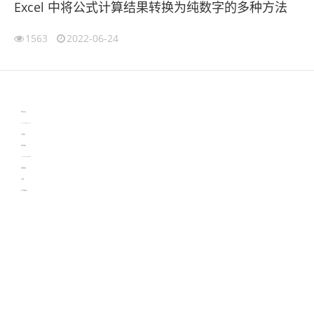
Excel 中将公式计算结果转换为纯数字的多种方法
1563
2022-06-24
伙伴云
3D视觉相机资讯
协作机器人资讯
learn english in singapore
生产管理资讯
物流供应链资讯
experiment record software
新加坡英语培训
工单管理
电子元器件资讯中心